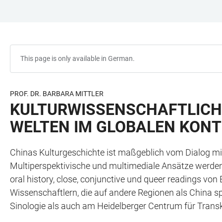
JUMP
OPEN
OPEN
ACCESSIBILITY
TO
MAIN
SEARCH
LINKS
MAIN
NAVIGATION
FORM
CONTENT
This page is only available in German.
PROF. DR. BARBARA MITTLER
KULTURWISSENSCHAFTLICHE
WELTEN IM GLOBALEN KON
Chinas Kulturgeschichte ist maßgeblich vom Dialog mit 
Multiperspektivische und multimediale Ansätze werden
oral history, close, conjunctive und queer readings von
Wissenschaftlern, die auf andere Regionen als China spe
Sinologie als auch am Heidelberger Centrum für Transk