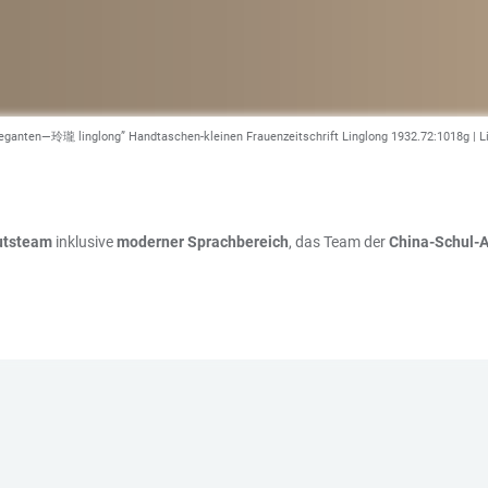
r “eleganten—玲瓏 linglong” Handtaschen-kleinen Frauenzeitschrift Linglong 1932.72:1018g | 
tutsteam
inklusive
moderner Sprachbereich
, das Team der
China-Schul-