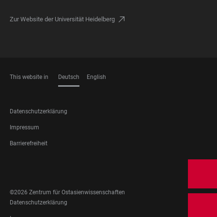
Zur Website der Universität Heidelberg
This website in
Deutsch
English
SPRACHEN
FOOTER
Datenschutzerklärung
LEGAL
Impressum
Barrierefreiheit
FOOTER
SOCIAL
MEDIA
©2026 Zentrum für Ostasienwissenschaften
FOOTER
Datenschutzerklärung
LEGAL