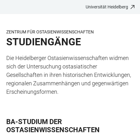
Universität Heidelberg
ZUM
HAUPTNAVIGATION
WEBSEITENSUCHE
LINKS
HAUPTINHALT
ÖFFNEN
ÖFFNEN
ZUR
BARRIEREFREIHEIT
ZENTRUM FÜR OSTASIENWISSENSCHAFTEN
STUDIENGÄNGE
Die Heidelberger Ostasienwissenschaften widmen
sich der Untersuchung ostasiatischer
Gesellschaften in ihren historischen Entwicklungen,
regionalen Zusammenhängen und gegenwärtigen
Erscheinungsformen.
BA-STUDIUM DER
OSTASIENWISSENSCHAFTEN