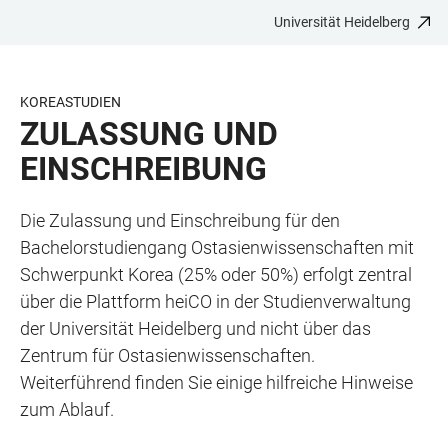
Universität Heidelberg
ZUM
HAUPTNAVIGATION
WEBSEITENSUCHE
LINKS
HAUPTINHALT
ÖFFNEN
ÖFFNEN
ZUR
BARRIEREFREIHEIT
KOREASTUDIEN
ZULASSUNG UND
EINSCHREIBUNG
Die Zulassung und Einschreibung für den
Bachelorstudiengang Ostasienwissenschaften mit
Schwerpunkt Korea (25% oder 50%) erfolgt zentral
über die Plattform heiCO in der Studienverwaltung
der Universität Heidelberg und nicht über das
Zentrum für Ostasienwissenschaften.
Weiterführend finden Sie einige hilfreiche Hinweise
zum Ablauf.