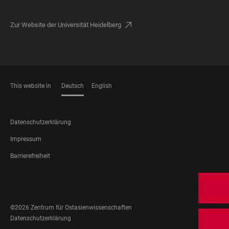
Zur Website der Universität Heidelberg
This website in
Deutsch
English
SPRACHEN
FOOTER
Datenschutzerklärung
LEGAL
Impressum
Barrierefreiheit
FOOTER
SOCIAL
MEDIA
©2026 Zentrum für Ostasienwissenschaften
FOOTER
Datenschutzerklärung