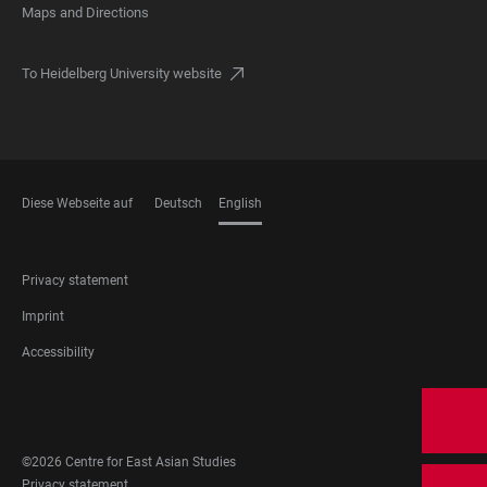
Maps and Directions
To Heidelberg University website
Diese Webseite auf
Deutsch
English
LANGUAGES
FOOTER
Privacy statement
LEGAL
Imprint
Accessibility
FOOTER
SOCIAL
MEDIA
©2026 Centre for East Asian Studies
FOOTER
Privacy statement