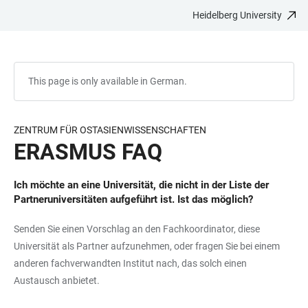
Heidelberg University
JUMP
OPEN
OPEN
ACCESSIBILITY
TO
MAIN
SEARCH
LINKS
MAIN
NAVIGATION
FORM
CONTENT
This page is only available in German.
ZENTRUM FÜR OSTASIENWISSENSCHAFTEN
ERASMUS FAQ
Ich möchte an eine Universität, die nicht in der Liste der
Partneruniversitäten aufgeführt ist. Ist das möglich?
Senden Sie einen Vorschlag an den Fachkoordinator, diese
Universität als Partner aufzunehmen, oder fragen Sie bei einem
anderen fachverwandten Institut nach, das solch einen
Austausch anbietet.