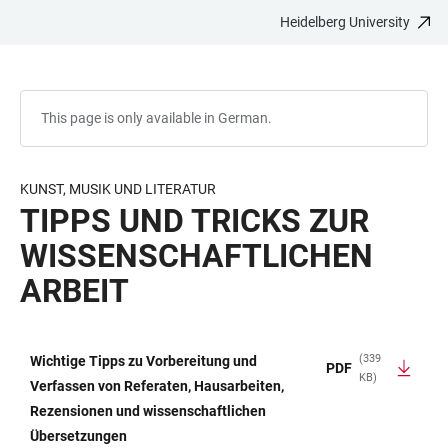
Heidelberg University
JUMP
OPEN
OPEN
ACCESSIBILITY
TO
MAIN
SEARCH
LINKS
MAIN
NAVIGATION
FORM
CONTENT
This page is only available in German.
KUNST, MUSIK UND LITERATUR
TIPPS UND TRICKS ZUR
WISSENSCHAFTLICHEN
ARBEIT
(339
Wichtige Tipps zu Vorbereitung und
PDF
KB)
TABLE
Verfassen von Referaten, Hausarbeiten,
Rezensionen und wissenschaftlichen
Übersetzungen