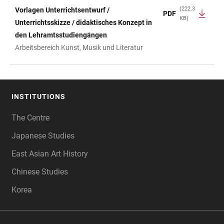
(222.3
Vorlagen Unterrichtsentwurf /
PDF
KB)
Unterrichtsskizze / didaktisches Konzept in
den Lehramtsstudiengängen
Arbeitsbereich Kunst, Musik und Literatur
INSTITUTIONS
FOOTER
The Centre
Japanese Studies
East Asian Art History
Chinese Studies
Korea