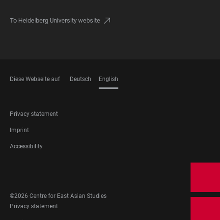
To Heidelberg University website
Diese Webseite auf
Deutsch
English
LANGUAGES
FOOTER
Privacy statement
LEGAL
Imprint
Accessibility
FOOTER
SOCIAL
MEDIA
©2026 Centre for East Asian Studies
FOOTER
Privacy statement
LEGAL