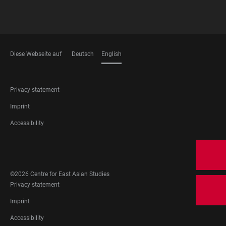
Diese Webseite auf
Deutsch
English
LANGUAGES
FOOTER
Privacy statement
LEGAL
Imprint
Accessibility
FOOTER
SOCIAL
MEDIA
©2026 Centre for East Asian Studies
FOOTER
Privacy statement
LEGAL
Imprint
Accessibility