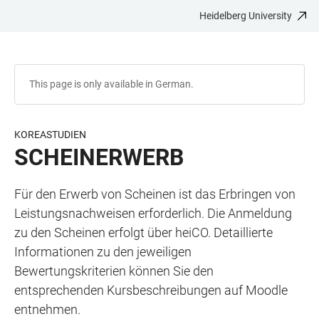
Heidelberg University
JUMP
OPEN
OPEN
ACCESSIBILITY
TO
MAIN
SEARCH
LINKS
MAIN
NAVIGATION
FORM
CONTENT
This page is only available in German.
KOREASTUDIEN
SCHEINERWERB
Für den Erwerb von Scheinen ist das Erbringen von
Leistungsnachweisen erforderlich. Die Anmeldung
zu den Scheinen erfolgt über heiCO. Detaillierte
Informationen zu den jeweiligen
Bewertungskriterien können Sie den
entsprechenden Kursbeschreibungen auf Moodle
entnehmen.