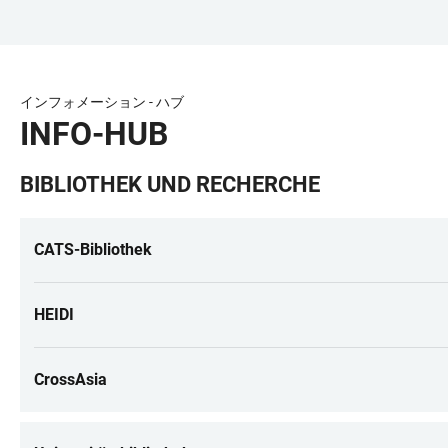
ZUM
HAUPTNAVIGATION
WEBSEITENSUCHE
LINKS
HAUPTINHALT
ÖFFNEN
ÖFFNEN
ZUR
BARRIEREFREIHEIT
インフォメーション - ハブ
INFO-HUB
BIBLIOTHEK UND RECHERCHE
CATS-Bibliothek
HEIDI
CrossAsia