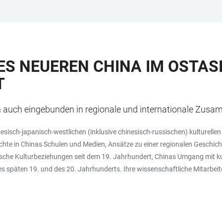
ES NEUEREN CHINA IM OSTAS
T
ndern auch eingebunden in regionale und internationale Zu
hinesisch-japanisch-westlichen (inklusive chinesisch-russischen) kulturel
hte in Chinas Schulen und Medien, Ansätze zu einer regionalen Geschichte
ische Kulturbeziehungen seit dem 19. Jahrhundert, Chinas Umgang mit kul
es späten 19. und des 20. Jahrhunderts. Ihre wissenschaftliche Mitarbei