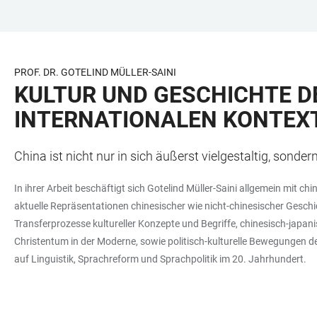
ZUM
HAUPTNAVIGATION
WEBSEITENSUCHE
LINKS
HAUPTINHALT
ÖFFNEN
ÖFFNEN
ZUR
BARRIEREFREIHEIT
PROF. DR. GOTELIND MÜLLER-SAINI
KULTUR UND GESCHICHTE D
INTERNATIONALEN KONTEX
China ist nicht nur in sich äußerst vielgestaltig, so
In ihrer Arbeit beschäftigt sich Gotelind Müller-Saini allgemein mit c
aktuelle Repräsentationen chinesischer wie nicht-chinesischer Geschic
Transferprozesse kultureller Konzepte und Begriffe, chinesisch-japan
Christentum in der Moderne, sowie politisch-kulturelle Bewegungen d
auf Linguistik, Sprachreform und Sprachpolitik im 20. Jahrhundert.