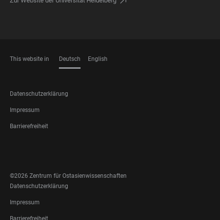
Zur Website der Universität Heidelberg
This website in
Deutsch
English
SPRACHEN
FOOTER
Datenschutzerklärung
LEGAL
Impressum
Barrierefreiheit
FOOTER
SOCIAL
MEDIA
©2026 Zentrum für Ostasienwissenschaften
FOOTER
Datenschutzerklärung
LEGAL
Impressum
Barrierefreiheit