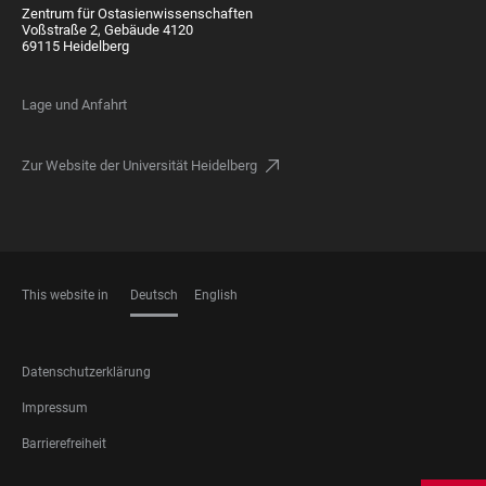
Zentrum für Ostasienwissenschaften
Voßstraße 2, Gebäude 4120
69115 Heidelberg
Lage und Anfahrt
Zur Website der Universität Heidelberg
This website in
Deutsch
English
SPRACHEN
FOOTER
Datenschutzerklärung
LEGAL
Impressum
Barrierefreiheit