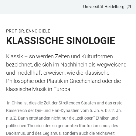
Universität Heidelberg
ZUM
HAUPTNAVIGATION
WEBSEITENSUCHE
LINKS
HAUPTINHALT
ÖFFNEN
ÖFFNEN
ZUR
BARRIEREFREIHEIT
PROF. DR. ENNO GIELE
KLASSISCHE SINOLOGIE
Klassik – so werden Zeiten und Kulturformen
bezeichnet, die sich im Nachhinein als wegweisend
und modellhaft erweisen, wie die klassische
Philosophie oder Plastik in Griechenland oder die
klassische Musik in Europa.
In China ist dies die Zeit der Streitenden Staaten und das erste
Kaiserreich der Qin- und Han-Dynastien vom 5. Jh. v. bis 2. Jh.
n.u.Z. Dann entstanden nicht nur die „zeitlosen“ Ethiken und
politischen Theorien des so genannten Konfuzianismus, des
Daoismus, und des Legismus, sondern auch die reichsweit